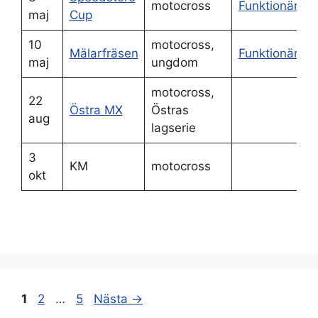
motocross
Funktionärsa
maj
Cup
10
motocross,
Mälarfräsen
Funktionärsa
maj
ungdom
motocross,
22
Östra MX
Östras
aug
lagserie
3
KM
motocross
okt
Sida
Sida
Sida
1
2
…
5
Nästa
→